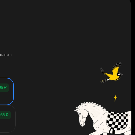
мпании
96
₽
088
₽