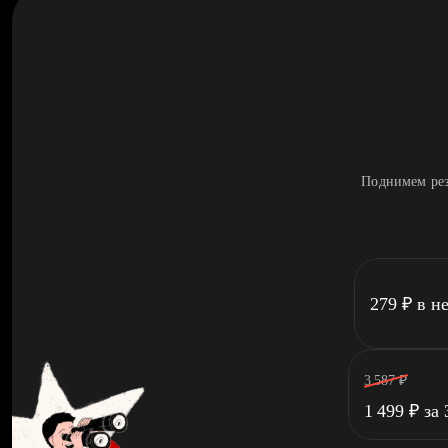
Поднимем рез
279
₽
в н
3 587
₽
1 499
₽
за 