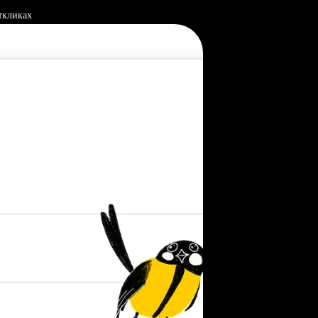
ткликах