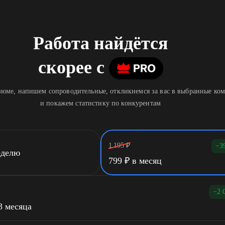
Работа найдётся
скорее
c
юме, напишем сопроводительные, откликнемся за вас в выбранные ко
и покажем статистику по конкурентам
1 195
₽
−3
еделю
799
₽
в месяц
−2 
3 месяца