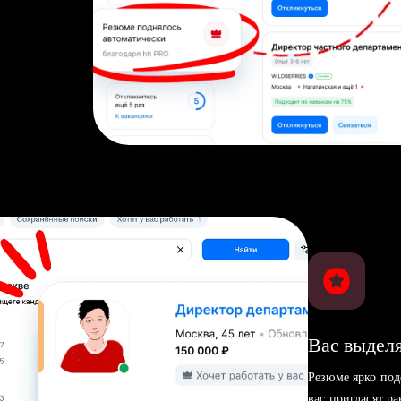
Вас выделя
Резюме ярко под
вас пригласят р